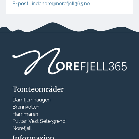
E-post
:
lindanore@norefjell365.no
Tomteområder
Damtjernhaugen
Brennkollen
Hammaren
Puttan Vest Setergrend
Norefjell
Informasjon